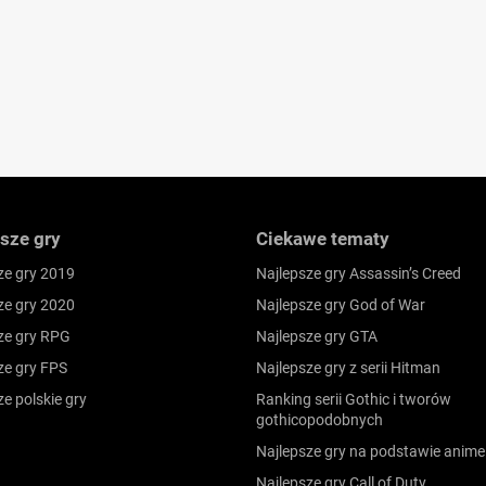
sze gry
Ciekawe tematy
ze gry 2019
Najlepsze gry Assassin’s Creed
ze gry 2020
Najlepsze gry God of War
ze gry RPG
Najlepsze gry GTA
ze gry FPS
Najlepsze gry z serii Hitman
ze polskie gry
Ranking serii Gothic i tworów
gothicopodobnych
Najlepsze gry na podstawie anime
Najlepsze gry Call of Duty