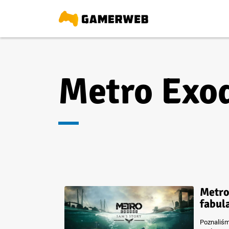
Metro Exo
Metro
fabul
Poznaliśm