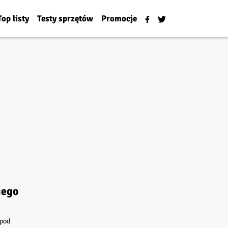
Top listy
Testy sprzętów
Promocje
iego
 pod