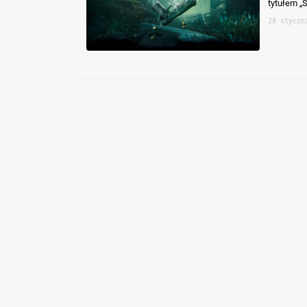
tytułem „
28 styczn