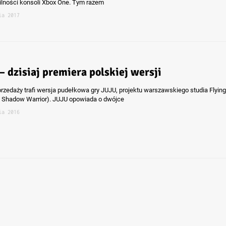
lności konsoli Xbox One. Tym razem
ia 2017
– dzisiaj premiera polskiej wersji
przedaży trafi wersja pudełkowa gry JUJU, projektu warszawskiego studia Flying
. Shadow Warrior). JUJU opowiada o dwójce
ia 2016