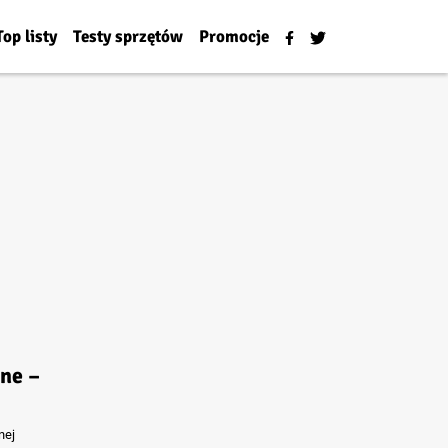
Top listy
Testy sprzętów
Promocje
ne –
nej