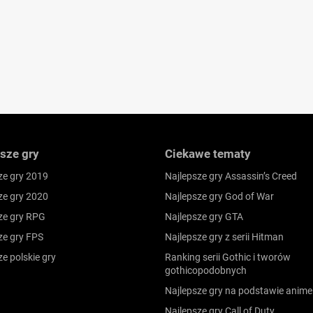
sze gry
Ciekawe tematy
ze gry 2019
Najlepsze gry Assassin’s Creed
ze gry 2020
Najlepsze gry God of War
ze gry RPG
Najlepsze gry GTA
ze gry FPS
Najlepsze gry z serii Hitman
ze polskie gry
Ranking serii Gothic i tworów
gothicopodobnych
Najlepsze gry na podstawie anime
Najlepsze gry Call of Duty