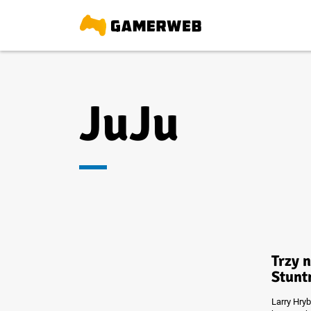
JuJu
Trzy 
Stunt
Larry Hry