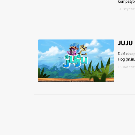
kompatybi
31 styczn
JUJU 
Dziś do s
Hog (m.in
15 kwietn