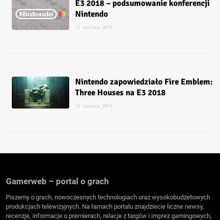
E3 2018 – podsumowanie konferencji
Nintendo
12 czerwca 2018
Nintendo zapowiedziało Fire Emblem:
Three Houses na E3 2018
12 czerwca 2018
Gamerweb – portal o grach
Piszemy o grach, nowoczesnych technologiach oraz wysokobudżetowych
produkcjach telewizyjnych. Na łamach portalu znajdziecie liczne newsy,
recenzje, informacje o premierach, relacje z targów i imprez gamingowych,