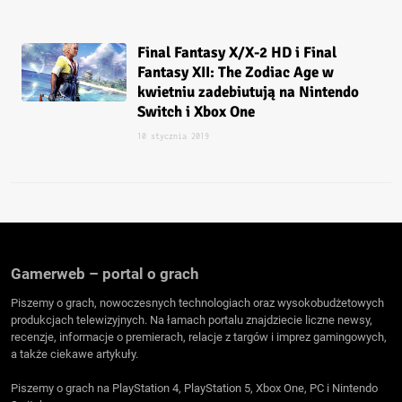
Final Fantasy X/X-2 HD i Final
Fantasy XII: The Zodiac Age w
kwietniu zadebiutują na Nintendo
Switch i Xbox One
10 stycznia 2019
Gamerweb – portal o grach
Piszemy o grach, nowoczesnych technologiach oraz wysokobudżetowych
produkcjach telewizyjnych. Na łamach portalu znajdziecie liczne newsy,
recenzje, informacje o premierach, relacje z targów i imprez gamingowych,
a także ciekawe artykuły.
Piszemy o grach na PlayStation 4, PlayStation 5, Xbox One, PC i Nintendo