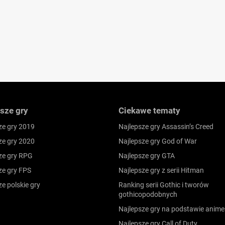
sze gry
Ciekawe tematy
ze gry 2019
Najlepsze gry Assassin’s Creed
ze gry 2020
Najlepsze gry God of War
ze gry RPG
Najlepsze gry GTA
ze gry FPS
Najlepsze gry z serii Hitman
ze polskie gry
Ranking serii Gothic i tworów
gothicopodobnych
Najlepsze gry na podstawie anime
Najlepsze gry Call of Duty