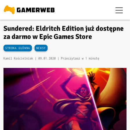
Sundered: Eldritch Edition już dostępne
za darmo w Epic Games Store
-
STRONA GŁÓWNA
NEWSY
Kamil Kościelniak |
09.01.2020
| Przeczytasz w 1 minutę