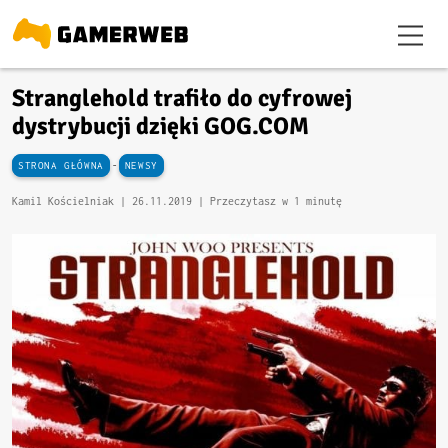
Stranglehold trafiło do cyfrowej
dystrybucji dzięki GOG.COM
-
STRONA GŁÓWNA
NEWSY
Kamil Kościelniak |
26.11.2019
| Przeczytasz w 1 minutę