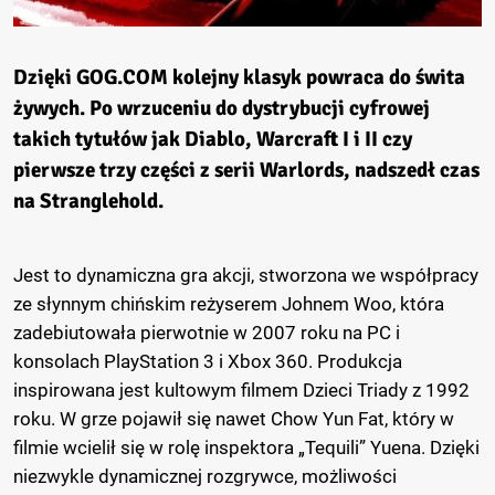
Dzięki GOG.COM kolejny klasyk powraca do świta
żywych. Po wrzuceniu do dystrybucji cyfrowej
takich tytułów jak Diablo, Warcraft I i II czy
pierwsze trzy części z serii Warlords, nadszedł czas
na Stranglehold.
Jest to dynamiczna gra akcji, stworzona we współpracy
ze słynnym chińskim reżyserem Johnem Woo, która
zadebiutowała pierwotnie w 2007 roku na PC i
konsolach PlayStation 3 i Xbox 360. Produkcja
inspirowana jest kultowym filmem Dzieci Triady z 1992
roku. W grze pojawił się nawet Chow Yun Fat, który w
filmie wcielił się w rolę inspektora „Tequili” Yuena. Dzięki
niezwykle dynamicznej rozgrywce, możliwości