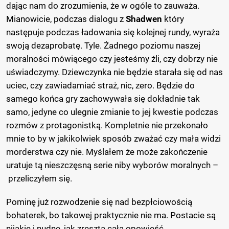
dając nam do zrozumienia, że w ogóle to zauważa.
Mianowicie, podczas dialogu z
Shadwen
który
następuje podczas ładowania się kolejnej rundy, wyraża
swoją dezaprobatę. Tyle. Żadnego poziomu naszej
moralności mówiącego czy jesteśmy źli, czy dobrzy nie
uświadczymy. Dziewczynka nie będzie starała się od nas
uciec, czy zawiadamiać straż, nic, zero. Będzie do
samego końca gry zachowywała się dokładnie tak
samo, jedyne co ulegnie zmianie to jej kwestie podczas
rozmów z protagonistką. Kompletnie nie przekonało
mnie to by w jakikolwiek sposób zważać czy mała widzi
morderstwa czy nie. Myślałem że może zakończenie
uratuje tą nieszczęsną serie niby wyborów moralnych –
przeliczyłem się.
Pominę już rozwodzenie się nad bezpłciowością
bohaterek, bo takowej praktycznie nie ma. Postacie są
nijakie i nudne, jak zresztą cała opowieść.