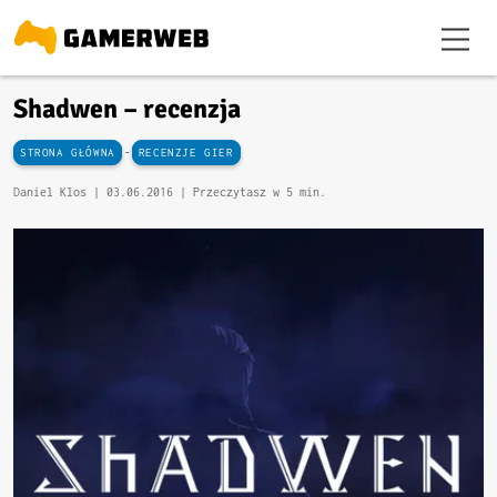
Shadwen – recenzja
-
STRONA GŁÓWNA
RECENZJE GIER
Daniel Klos |
03.06.2016
| Przeczytasz w 5 min.