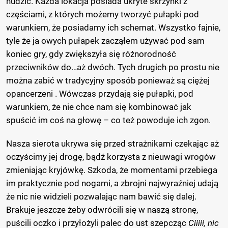
nudzić. Każda lokacja posiada ukryte skrzynki z
częściami, z których możemy tworzyć pułapki pod
warunkiem, że posiadamy ich schemat. Wszystko fajnie,
tyle że ja owych pułapek zacząłem używać pod sam
koniec gry, gdy zwiększyła się różnorodność
przeciwników do…aż dwóch. Tych drugich po prostu nie
można zabić w tradycyjny sposób ponieważ są ciężej
opancerzeni . Wówczas przydają się pułapki, pod
warunkiem, że nie chce nam się kombinować jak
spuścić im coś na głowę – co też powoduje ich zgon.
Nasza sierota ukrywa się przed strażnikami czekając aż
oczyścimy jej drogę, bądź korzysta z nieuwagi wrogów
zmieniając kryjówkę. Szkoda, że momentami przebiega
im praktycznie pod nogami, a zbrojni najwyraźniej udają
że nic nie widzieli pozwalając nam bawić się dalej.
Brakuje jeszcze żeby odwrócili się w naszą stronę,
puścili oczko i przyłożyli palec do ust szepcząc
Ciiiii, nic