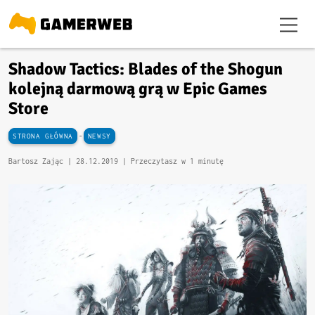
Shadow Tactics: Blades of the Shogun
kolejną darmową grą w Epic Games
Store
-
STRONA GŁÓWNA
NEWSY
Bartosz Zając |
28.12.2019
| Przeczytasz w 1 minutę