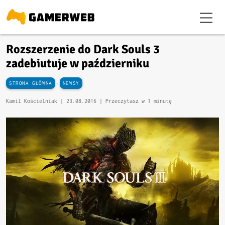
Rozszerzenie do Dark Souls 3
zadebiutuje w październiku
-
STRONA GŁÓWNA
NEWSY
Kamil Kościelniak |
23.08.2016
| Przeczytasz w 1 minutę