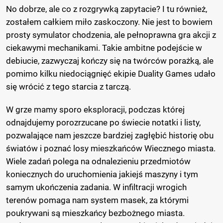
No dobrze, ale co z rozgrywką zapytacie? I tu również,
zostałem całkiem miło zaskoczony. Nie jest to bowiem
prosty symulator chodzenia, ale pełnoprawna gra akcji z
ciekawymi mechanikami. Takie ambitne podejście w
debiucie, zazwyczaj kończy się na twórców porażką, ale
pomimo kilku niedociągnięć ekipie Duality Games udało
się wrócić z tego starcia z tarczą.
W grze mamy sporo eksploracji, podczas której
odnajdujemy porozrzucane po świecie notatki i listy,
pozwalające nam jeszcze bardziej zagłębić historię obu
światów i poznać losy mieszkańców Wiecznego miasta.
Wiele zadań polega na odnalezieniu przedmiotów
koniecznych do uruchomienia jakiejś maszyny i tym
samym ukończenia zadania. W infiltracji wrogich
terenów pomaga nam system masek, za którymi
poukrywani są mieszkańcy bezbożnego miasta.