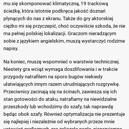
mu się skomponować klimatyczną, 19 trackową
ścieżkę, która istotnie podkręca jakość doznań
płynących do nas z ekranu. Także do gry aktorskiej
ciężko mi się przyczepić, choć oczywiście szkoda, że nie
ma pełnej polskiej lokalizacji. Graczom nieradzącym
sobie z językiem angielskim, muszą wystarczyć rodzime
napisy.
Na koniec, muszę wspomnieć o warstwie technicznej.
Niestety gra wciąż wymaga doszlifowania i w trakcie
przygody natrafiłem na sporo bugów niekiedy
ułatwiających innym razem utrudniających rozgrywkę.
Przeciwnicy zacinają się na ścinach, zawiesza się ich
stan gotowości do ataku, natrafiamy na niewidzialne
przeszkody lub wchodzimy do szafy, tak naprawdę
będąc obok szafy. Również optymalizacja nie prezentuje
się najlepiej i niezależnie od wybranych przeze mnie
ustawień graficznych, gra zaliczała nagłe, nieprzyjemne