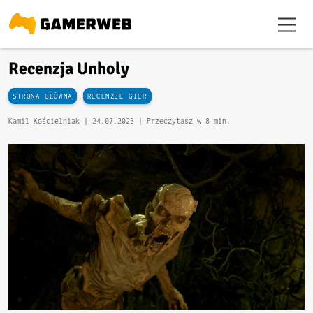
Recenzja Unholy
-
STRONA GŁÓWNA
RECENZJE GIER
Kamil Kościelniak |
24.07.2023
| Przeczytasz w 8 min.