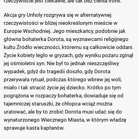
rzeczywiście jest ciekawie, ale tak bez cienia ironii.
Akcja gry Unholy rozgrywa się w alternatywnej
rzeczywistości w bliżej nieokreślonym mieście w
Europie Wschodniej. Jego mieszkańcy, podobnie jak
główna bohaterka Dorota, są wyznawcami religijnego
kultu Źródło wieczności, któremu są całkowicie oddani.
Życie kobiety legło w gryzach, gdy wyniku pożaru zginął
jej ośmioletni syn. Nie był to jednak nieszczęśliwy
wypadek, gdyż do tragedii doszło, gdy Dorota
przerywała rytuał, podczas którego wbrew jej woli,
miało i tak stracić życie jej dziecko. Krótko po tym
pogrążona w rozpaczy bohaterka, dowiaduje się od
tajemniczej staruszki, że chłopca wciąż można
uratować, ale by to zrobić Dorota musi udać się do
wynaturzonego Wiecznego Miasta, w którym władzę
sprawuje kasta kapłanów.