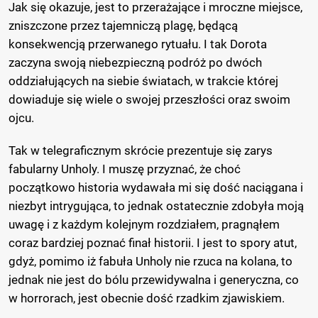
Jak się okazuje, jest to przerażające i mroczne miejsce,
zniszczone przez tajemniczą plagę, będącą
konsekwencją przerwanego rytuału. I tak Dorota
zaczyna swoją niebezpieczną podróż po dwóch
oddziałujących na siebie światach, w trakcie której
dowiaduje się wiele o swojej przeszłości oraz swoim
ojcu.
Tak w telegraficznym skrócie prezentuje się zarys
fabularny Unholy. I muszę przyznać, że choć
początkowo historia wydawała mi się dość naciągana i
niezbyt intrygująca, to jednak ostatecznie zdobyła moją
uwagę i z każdym kolejnym rozdziałem, pragnąłem
coraz bardziej poznać finał historii. I jest to spory atut,
gdyż, pomimo iż fabuła Unholy nie rzuca na kolana, to
jednak nie jest do bólu przewidywalna i generyczna, co
w horrorach, jest obecnie dość rzadkim zjawiskiem.