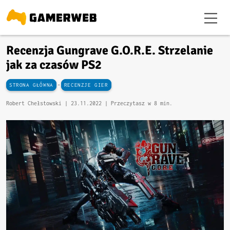
Recenzja Gungrave G.O.R.E. Strzelanie
jak za czasów PS2
-
STRONA GŁÓWNA
RECENZJE GIER
Robert Chełstowski |
23.11.2022
| Przeczytasz w 8 min.