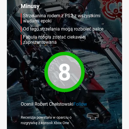
Minusy
Strzelanina rodem z PS2 z wszystkimi
wadami epoki
Od tego strzelania mogą rozboleć palce
Fabuła mogła zostać ciekawiej
zaprezentowana
8
Ocenił Robert Chełstowski
Follow
Recenzja powstała w oparciu o
rozgrywkę z konsoli Xbox One