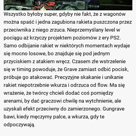
Wszystko byłoby super, gdyby nie fakt, że z wagonów
można spaść i jedna zagubiona rakieta puszczona przez
przeciwnika z niego zrzuca. Nieprzemyślany level w
pociągu aż krzyczy projektem poziomów z ery PS2.
Samo odbijanie rakiet w niektórych momentach wydaje
się mocno losowe, bo znajduje się pod jednym
przyciskiem z atakiem wręcz. Czasem złe wstrzelenie
się w timing powoduje, że Grave zamiast odbić pocisk,
próbuje go atakować. Precyzyjne skakanie i unikanie
rakiet niepotrzebnie wkurza i odrzuca od flow. Ma się
wrażenie, że twórcy chcieli dodać coś pomiędzy
arenami, by dać graczowi chwilę na wytchnienie, ale
uzyskali efekt przeciwny do zamierzonego. Gungrave
bawi, kiedy męczymy palce, a wkurza, gdy te
odpoczywają.