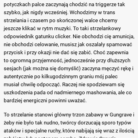
potyczkach palce zaczynają chodzić na triggerze tak
szybko, jak nigdy wcześniej. Wchodzimy w trans
strzelania i czasem po skończonej walce chcemy
jeszcze klikać w rytm muzyki. To taki strzelankowy
odpowiednik gatunku clicker. Nie obchodzi cię amunicja,
nie obchodzi celowanie, musisz jak oszalały spamować
przycisk i przy okazji nie dać się zabić. Choć zapewnia
to ogromną przyjemność, jednocześnie przy dłuższych
sesjach (jak można się domyślić) zaczyna męczyć rękę i
autentycznie po kilkugodzinnym graniu mój palec
musiał chwilę odpocząć. Raczej nie spodziewam się
uszkodzenia pada od nadmiernego mashowania, ale co
bardziej energiczni powinni uważać.
To strzelanie stanowi główny trzon zabawy w Gungrave i
żeby nie było tak nudno, twórcy dorzucają sporo typów
ataków i specjalne ruchy, które nabijają się wraz z ilością