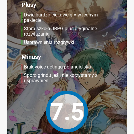
Plusy
Dwie bardzo ciekawe gry w jednym
pakiecie
Stara szkoła JRPG plus oryginalne
rozwiązania
Usprawnienia rozgrywki
Minusy
Brak voice actingu po angielsku
Sporo grindu jeśli nie korzystamy z
usprawnień
7.5