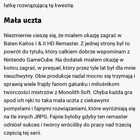
łatkę rozwiązującą tę kwestię.
Mała uczta
Niezmiernie cieszę się, że miałem okazję zagrać w
Baten Kaitos I & II HD Remaster. Z jednej strony był to
powrót do tytułu, który całkiem dobrze wspominam z
Nintendo GameCube. Na dodatek miałem okazję w
końcu zagrać, w prequel, który przez tyle lat był dla mnie
nieuchwytny. Obie produkcje nadal mocno się trzymają i
sprawią wiele frajdy fanom gatunku i miłośnikom
twórczości mistrzów z Monolith Soft. Chyba każda gra
spod ich ręki to taka mała uczta z ciekawymi
pomysłami i fajnymi rozwiązaniami, które wyróżniają się
na tle innych JRPG. Fajnie byłoby gdyby ten remaster
odniósł sukces i twórcy wróciliby do pracy nad trzecią
częścią tej serii.