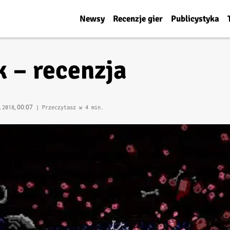
Newsy
Recenzje gier
Publicystyka
k – recenzja
, 00:07
.2018
| Przeczytasz w 4 min.