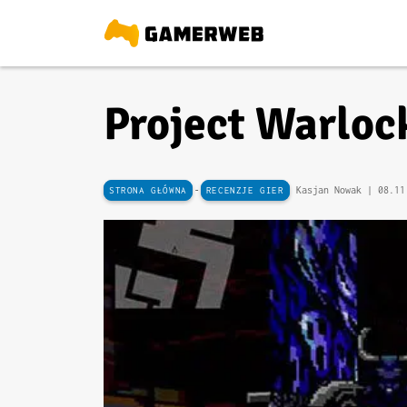
Project Warloc
-
Kasjan Nowak |
08.11
STRONA GŁÓWNA
RECENZJE GIER