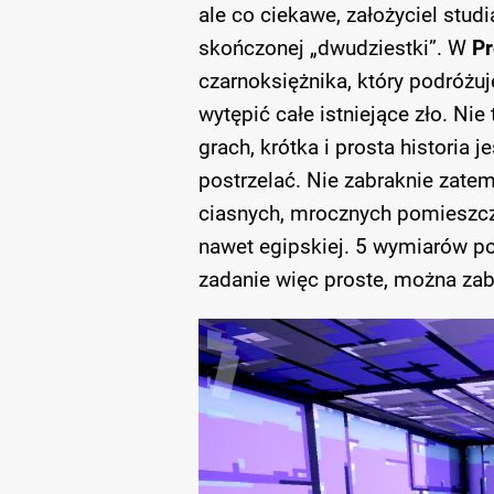
ale co ciekawe, założyciel stud
skończonej „dwudziestki”. W
Pr
czarnoksiężnika, który podróżu
wytępić całe istniejące zło. Nie
grach, krótka i prosta historia 
postrzelać. Nie zabraknie zatem 
ciasnych, mrocznych pomieszcze
nawet egipskiej. 5 wymiarów p
zadanie więc proste, można zabi