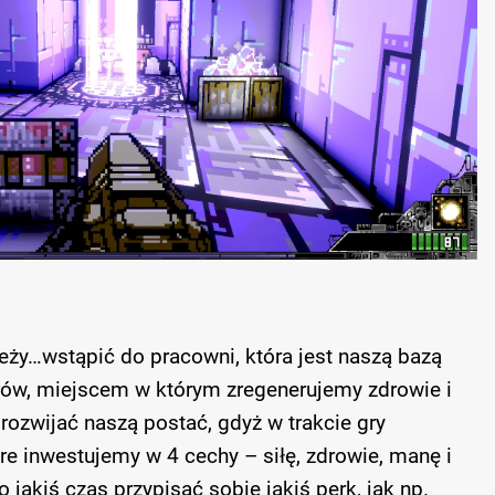
ży…wstąpić do pracowni, która jest naszą bazą
ów, miejscem w którym zregenerujemy zdrowie i
zwijać naszą postać, gdyż w trakcie gry
 inwestujemy w 4 cechy – siłę, zdrowie, manę i
akiś czas przypisać sobie jakiś perk, jak np.