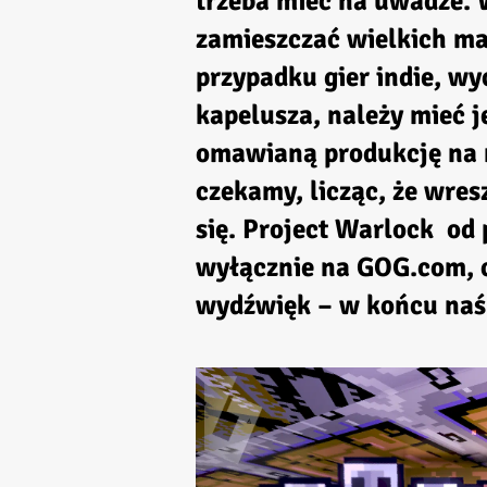
trzeba mieć na uwadze. 
zamieszczać wielkich mar
przypadku gier indie, wy
kapelusza, należy mieć 
omawianą produkcję na n
czekamy, licząc, że wresz
się.
Project Warlock
od 
wyłącznie na GOG.com, 
wydźwięk – w końcu naś