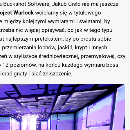
ia Buckshot Software, Jakub Cisło nie ma jeszcze
oject Warlock
wcielamy się w tytułowego
je między kolejnymi wymiarami i światami, by
 trzeba nic więcej opisywać, bo jak w tego typu
jest najlepszym pretekstem, by po prostu sobie
przemierzania lochów, jaskiń, krypt i innych
ń w stylistyce średniowiecznej, przemysłowej, czy
o 12 poziomów, na końcu każdego wymiaru boss –
erać gnaty i siać zniszczenie.