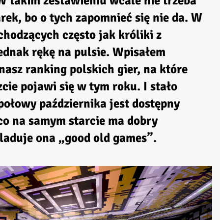
W takim zestawieniu wcale nie trzeba
ek, bo o tych zapomnieć się nie da. W
chodzących często jak króliki z
jednak rękę na pulsie. Wpisałem
asz ranking polskich gier, na które
cie pojawi się w tym roku. I stało
połowy października jest dostępny
co na samym starcie ma dobry
laduje ona „good old games”.