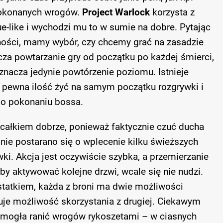
pokonanych wrogów.
Project Warlock
korzysta z
e-like i wychodzi mu to w sumie na dobre. Pytając
ności, mamy wybór, czy chcemy grać na zasadzie
a powtarzanie gry od początku po każdej śmierci,
znacza jedynie powtórzenie poziomu. Istnieje
li pewna ilość żyć na samym początku rozgrywki i
po pokonaniu bossa.
 całkiem dobrze, ponieważ faktycznie czuć ducha
nie postarano się o wplecenie kilku świeższych
ki. Akcja jest oczywiście szybka, a przemierzanie
by aktywować kolejne drzwi, wcale się nie nudzi.
ostatkiem, każda z broni ma dwie możliwości
kuje możliwość skorzystania z drugiej. Ciekawym
a mogła ranić wrogów rykoszetami – w ciasnych