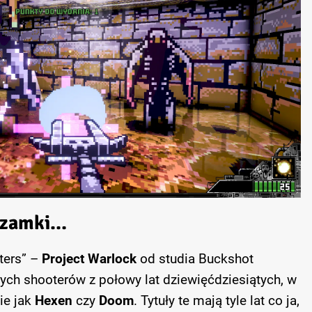
e zamki…
ters” –
Project Warlock
od studia Buckshot
ych shooterów z połowy lat dziewięćdziesiątych, w
ie jak
Hexen
czy
Doom
. Tytuły te mają tyle lat co ja,