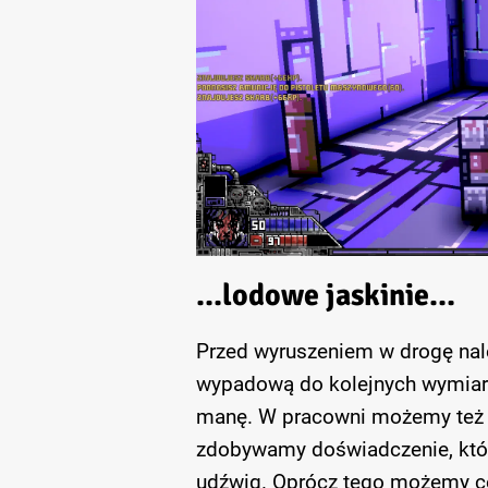
…lodowe jaskinie…
Przed wyruszeniem w drogę nale
wypadową do kolejnych wymiar
manę. W pracowni możemy też ro
zdobywamy doświadczenie, które
udźwig. Oprócz tego możemy co j