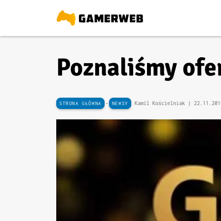
Poznaliśmy ofe
-
Kamil Kościelniak |
22.11.201
STRONA GŁÓWNA
NEWSY