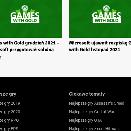
 with Gold grudzień 2021 –
Microsoft ujawnił rozpiskę
soft przygotował solidną
with Gold listopad 2021
ę
sze gry
Ciekawe tematy
ze gry 2019
Najlepsze gry Assassin’s Creed
ze gry 2020
Najlepsze gry God of War
ze gry RPG
Najlepsze gry GTA
ze gry FPS
Najlepsze gry z serii Hitman