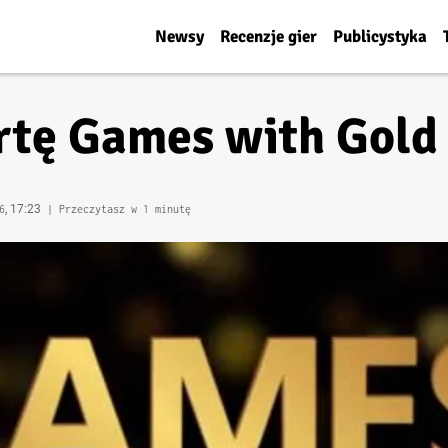
Newsy
Recenzje gier
Publicystyka
rtę Games with Gold
, 17:23
6
| Przeczytasz w 1 minutę