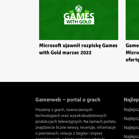
Microsoft ujawnił rozpiskę Games
Games
with Gold marzec 2022
Micro
ofert
Gamerweb – portal o grach
Najlep
Najleps
Piszemy o grach, nowoczesnych
technologiach oraz wysokobudżetowych
Najleps
produkcjach telewizyjnych. Na łamach portalu
znajdziecie liczne newsy, recenzje, informacje
Najleps
o premierach, relacje z targów i imprez
Najleps