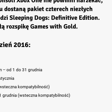
onsoli Xbox One nie powinni narzekać,
u dostaną pakiet czterech niezłych
zi Sleeping Dogs: Definitive Edition.
łą rozspikę Games with Gold.
zień 2016:
on – od 1 do 31 grudnia
stycznia
(wsteczna kompatybilność)
1 grudnia (wsteczna kompatybilność)