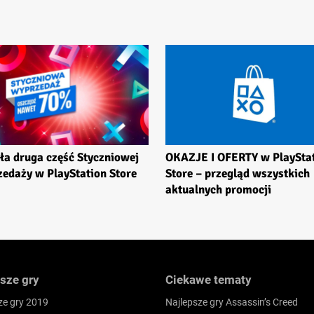
ła druga część Styczniowej
OKAZJE I OFERTY w PlaySta
edaży w PlayStation Store
Store – przegląd wszystkich
aktualnych promocji
sze gry
Ciekawe tematy
ze gry 2019
Najlepsze gry Assassin’s Creed