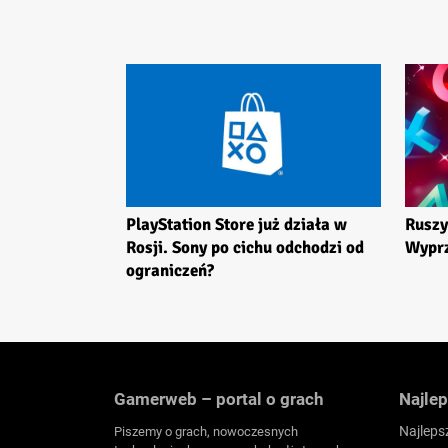
PlayStation Store już działa w
Ruszy
Rosji. Sony po cichu odchodzi od
Wyprz
ograniczeń?
Gamerweb – portal o grach
Najlep
Najleps
Piszemy o grach, nowoczesnych