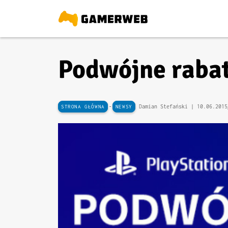
Podwójne rabat
-
Damian Stefański |
10.06.2015
STRONA GŁÓWNA
NEWSY