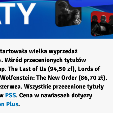
startowała wielka wyprzedaż
 4. Wśród przecenionych tytułów
. The Last of Us (94,50 zł), Lords of
b Wolfenstein: The New Order (86,70 zł).
zerwca. Wszystkie przecenione tytuły
 w
PSS
. Cena w nawiasach dotyczy
on Plus
.