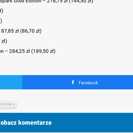
Spark Gold Edition – 216,75 zł (144,50 zł)
ł)
)
87,85 zł (86,70 zł)
zł)
n – 284,25 zł (189,50 zł)
Facebook
YSTATION 4
obacz komentarze