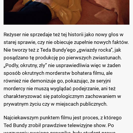
Reżyser nie sprzedaje też tej historii jako nowy głos w
starej sprawie, czy nie obiecuje zupełnie nowych faktów.
Nie tworzy też z Teda Bundy’ego „gwiazdy rocka”, jak
posądzano tę produkcję po pierwszych zwiastunach.
„Podły, okrutny, zły” nie usprawiedliwia więc w żaden
sposób okrutnych morderstw bohatera filmu, ale
również nie demonizuje go, pokazując, że seryjni
mordercy nie muszą wyglądać podejrzanie, ani też
charakteryzować się patologicznym zachowaniem w
prywatnym życiu czy w miejscach publicznych.
Najciekawszym punktem filmu jest proces, z którego
Ted Bundy zrobił prawdziwe telewizyjne show. Po
wyrzuceniu swojego prawnika, były student prawa,