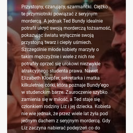
Przystojny, czarujący, szarmancki. Ciężko
te przymiotniki powiązać z seryjnym
mordercą. A jednak Ted Bundy idealnie
potrafił ukryć swoją morderczą tożsamość,
pokazując światu wyłącznie swoją
przystojną twarz i ciepły uśmiech.
Szczególnie młode kobiety marzyły o
takim mężczyźnie i wiele z nich nie
potrafiły oprzeć się urokowi niezwykle
atrakcyjnego studenta prawa. Nawet
Elizabeth Kloepfer, sekretarka i matka
kilkuletniej córki, która poznaje Bundy’ego
w studenckim barze. Zauroczenie szybko
zamienia się w miłość, a Ted staje się
członkiem rodziny Liz i jej dziecka. Kobieta
nie wie jednak, że przez wiele lat żyła pod
jednym dachem z seryjnym mordercą. Gdy
Liz zaczyna nabierać podejrzeń co do