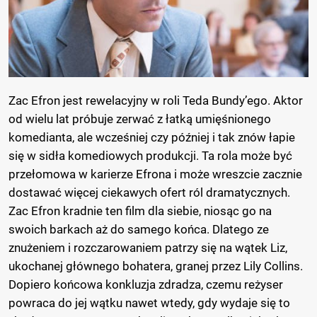
Zac Efron jest rewelacyjny w roli Teda Bundy’ego. Aktor
od wielu lat próbuje zerwać z łatką umięśnionego
komedianta, ale wcześniej czy później i tak znów łapie
się w sidła komediowych produkcji. Ta rola może być
przełomowa w karierze Efrona i może wreszcie zacznie
dostawać więcej ciekawych ofert ról dramatycznych.
Zac Efron kradnie ten film dla siebie, niosąc go na
swoich barkach aż do samego końca. Dlatego ze
znużeniem i rozczarowaniem patrzy się na wątek Liz,
ukochanej głównego bohatera, granej przez Lily Collins.
Dopiero końcowa konkluzja zdradza, czemu reżyser
powraca do jej wątku nawet wtedy, gdy wydaje się to