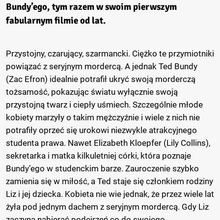
Bundy’ego, tym razem w swoim pierwszym
fabularnym filmie od lat.
Przystojny, czarujący, szarmancki. Ciężko te przymiotniki
powiązać z seryjnym mordercą. A jednak Ted Bundy
(Zac Efron) idealnie potrafił ukryć swoją morderczą
tożsamość, pokazując światu wyłącznie swoją
przystojną twarz i ciepły uśmiech. Szczególnie młode
kobiety marzyły o takim mężczyźnie i wiele z nich nie
potrafiły oprzeć się urokowi niezwykle atrakcyjnego
studenta prawa. Nawet Elizabeth Kloepfer (Lily Collins),
sekretarka i matka kilkuletniej córki, która poznaje
Bundy’ego w studenckim barze. Zauroczenie szybko
zamienia się w miłość, a Ted staje się członkiem rodziny
Liz i jej dziecka. Kobieta nie wie jednak, że przez wiele lat
żyła pod jednym dachem z seryjnym mordercą. Gdy Liz
zaczyna nabierać podejrzeń co do swojego