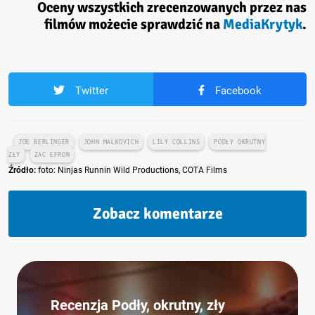
Oceny wszystkich zrecenzowanych przez nas
filmów możecie sprawdzić na
MediaKrytyk
.
Twitter
Facebook
JOE BERLINGER
JOHN MALKOVICH
LILY COLLINS
PODŁY OKRUTNY
ZŁY
ZAC EFRON
Źródło:
foto: Ninjas Runnin Wild Productions, COTA Films
Zobacz komentarze
Recenzja Podły, okrutny, zły