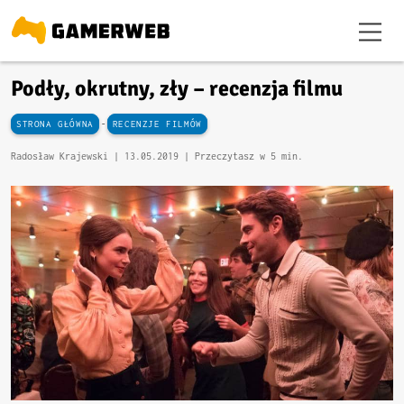
Podły, okrutny, zły – recenzja filmu
-
STRONA GŁÓWNA
RECENZJE FILMÓW
Radosław Krajewski |
13.05.2019
| Przeczytasz w 5 min.