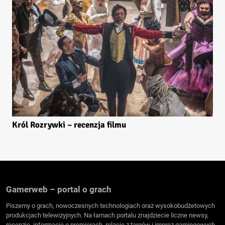
Król Rozrywki – recenzja filmu
Gamerweb – portal o grach
Piszemy o grach, nowoczesnych technologiach oraz wysokobudżetowych
produkcjach telewizyjnych. Na łamach portalu znajdziecie liczne newsy,
recenzje, informacje o premierach, relacje z targów i imprez gamingowych,