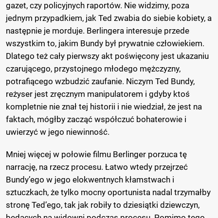
gazet, czy policyjnych raportów. Nie widzimy, poza
jednym przypadkiem, jak Ted zwabia do siebie kobiety, a
następnie je morduje. Berlingera interesuje przede
wszystkim to, jakim Bundy był prywatnie człowiekiem.
Dlatego też cały pierwszy akt poświęcony jest ukazaniu
czarującego, przystojnego młodego mężczyzny,
potrafiącego wzbudzić zaufanie. Niczym Ted Bundy,
reżyser jest zręcznym manipulatorem i gdyby ktoś
kompletnie nie znał tej historii i nie wiedział, że jest na
faktach, mógłby zacząć współczuć bohaterowie i
uwierzyć w jego niewinność.
Mniej więcej w połowie filmu Berlinger porzuca tę
narrację, na rzecz procesu. Łatwo wtedy przejrzeć
Bundy’ego w jego elokwentnych kłamstwach i
sztuczkach, że tylko mocny oportunista nadal trzymałby
stronę Ted’ego, tak jak robiły to dziesiątki dziewczyn,
będących na widowni podczas procesu. Pomimo tego,