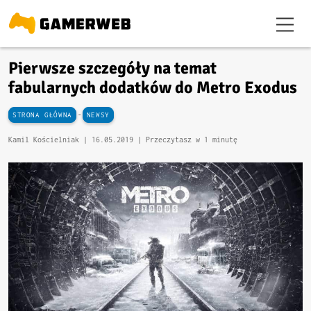
Pierwsze szczegóły na temat
fabularnych dodatków do Metro Exodus
-
STRONA GŁÓWNA
NEWSY
Kamil Kościelniak |
16.05.2019
| Przeczytasz w 1 minutę