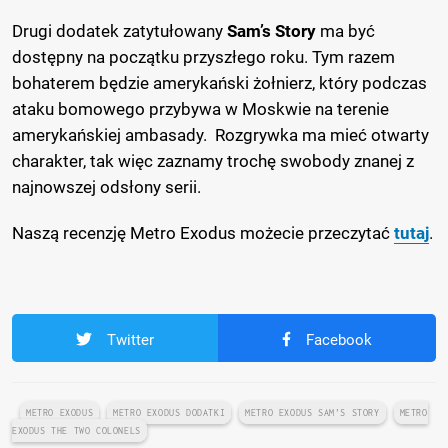
Drugi dodatek zatytułowany
Sam’s Story
ma być
dostępny na początku przyszłego roku. Tym razem
bohaterem będzie amerykański żołnierz, który podczas
ataku bomowego przybywa w Moskwie na terenie
amerykańskiej ambasady. Rozgrywka ma mieć otwarty
charakter, tak więc zaznamy trochę swobody znanej z
najnowszej odsłony serii.
Naszą recenzję Metro Exodus możecie przeczytać
tutaj
.
Twitter
Facebook
METRO EXODUS
METRO EXODUS DODATKI
METRO EXODUS SAM’S STORY
METRO
EXODUS THE TWO COLONELS