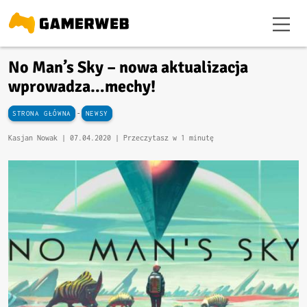
No Man’s Sky – nowa aktualizacja
wprowadza…mechy!
-
STRONA GŁÓWNA
NEWSY
Kasjan Nowak |
07.04.2020
| Przeczytasz w 1 minutę