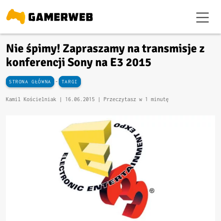
Nie śpimy! Zapraszamy na transmisje z
konferencji Sony na E3 2015
-
STRONA GŁÓWNA
TARGI
Kamil Kościelniak |
16.06.2015
| Przeczytasz w 1 minutę