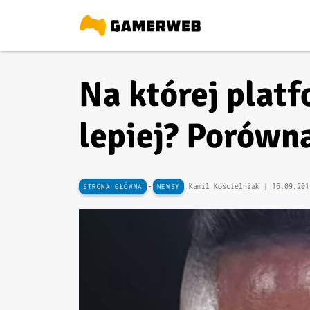
Na której platf
lepiej? Porówna
-
Kamil Kościelniak |
16.09.201
STRONA GŁÓWNA
NEWSY