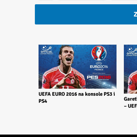
Z
UEFA EURO 2016 na konsole PS3 i
Garet
PS4
– UE