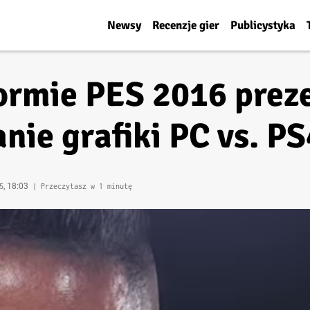
Newsy
Recenzje gier
Publicystyka
ormie PES 2016 preze
nie grafiki PC vs. PS
, 18:03
5
| Przeczytasz w 1 minutę