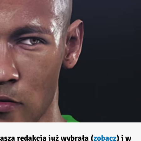
asza redakcja już wybrała (
zobacz
) i w