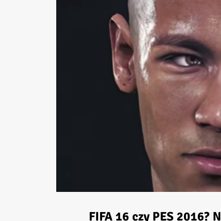
FIFA 16
czy
PES 2016
? N