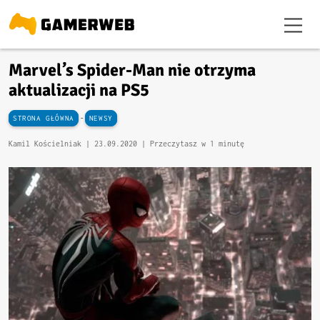
Marvel’s Spider-Man nie otrzyma
aktualizacji na PS5
-
STRONA GŁÓWNA
NEWSY
Kamil Kościelniak |
23.09.2020
| Przeczytasz w 1 minutę