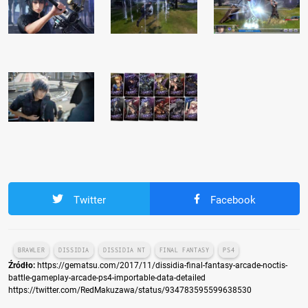
Twitter
Facebook
BRAWLER
DISSIDIA
DISSIDIA NT
FINAL FANTASY
PS4
Źródło:
https://gematsu.com/2017/11/dissidia-final-fantasy-arcade-noctis-
battle-gameplay-arcade-ps4-importable-data-detailed
https://twitter.com/RedMakuzawa/status/934783595599638530