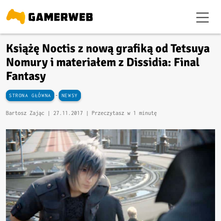
Książę Noctis z nową grafiką od Tetsuya
Nomury i materiałem z Dissidia: Final
Fantasy
-
STRONA GŁÓWNA
NEWSY
Bartosz Zając |
27.11.2017
| Przeczytasz w 1 minutę