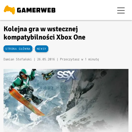
Kolejna gra w wstecznej
kompatybilności Xbox One
-
STRONA GŁÓWNA
NEWSY
Damian Stefański |
26.05.2016
| Przeczytasz w 1 minutę