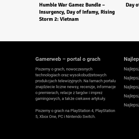
Humble War Gamez Bundle –
Day o
Insurgency, Day of Infamy, Rising
Storm 2: Vietnam
Gamerweb – portal o grach
Najlep
Najleps
Piszemy o grach, nowoczesnych
technologiach oraz wysokobudżetowych
Najleps
produkcjach telewizyjnych. Na łamach portalu
znajdziecie liczne newsy, recenzje, informacje
Najleps
o premierach, relacje z targów i imprez
Najleps
gamingowych, a także ciekawe artykuły.
Najleps
Piszemy o grach na PlayStation 4, PlayStation
5, Xbox One, PC i Nintendo Switch.