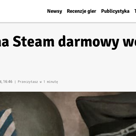
Newsy
Recenzje gier
Publicystyka
 na Steam darmowy w
, 16:46
8
| Przeczytasz w 1 minutę