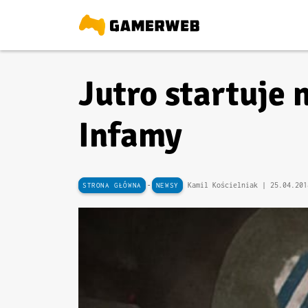
Jutro startuje
Infamy
-
Kamil Kościelniak |
25.04.201
STRONA GŁÓWNA
NEWSY