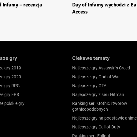
f Infamy – recenzja
Day of Infamy wychodzi z Ea
Access
sze gry
Ciekawe tematy
ze gry 2019
Najlepsze gry Assassin’s Creed
ze gry 2020
Najlepsze gry God of War
ze gry RPG
Najlepsze gry GTA
ze gry FPS
Najlepsze gry z serii Hitman
ze polskie gry
Ranking serii Gothic i tworów
gothicopodobnych
Najlepsze gry na podstawie anime
Najlepsze gry Call of Duty
Ranking serii Fallout