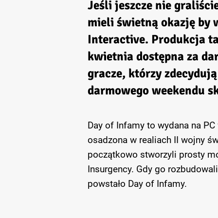
Jeśli jeszcze nie graliśc
mieli świetną okazję by
Interactive. Produkcja t
kwietnia dostępna za da
gracze, którzy zdecydują
darmowego weekendu sko
Day of Infamy to wydana na PC 
osadzona w realiach II wojny ś
początkowo stworzyli prosty mo
Insurgency. Gdy go rozbudowali,
powstało Day of Infamy.