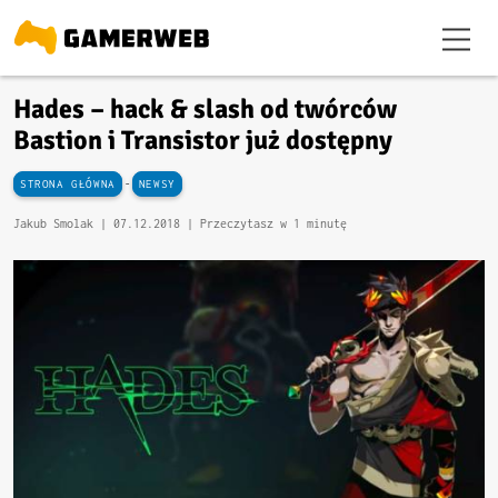
Hades – hack & slash od twórców
Bastion i Transistor już dostępny
-
STRONA GŁÓWNA
NEWSY
Jakub Smolak |
07.12.2018
| Przeczytasz w 1 minutę