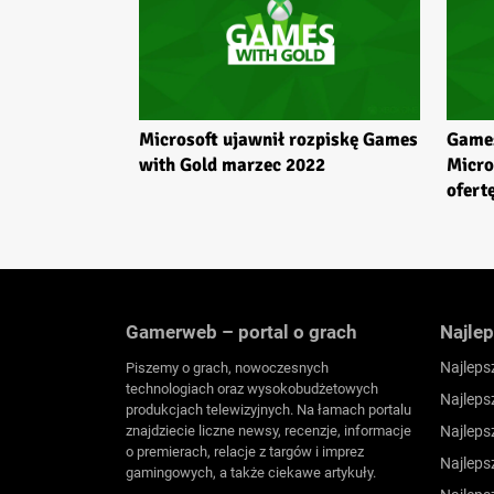
Microsoft ujawnił rozpiskę Games
Games
with Gold marzec 2022
Micro
ofert
Gamerweb – portal o grach
Najlep
Najleps
Piszemy o grach, nowoczesnych
technologiach oraz wysokobudżetowych
Najleps
produkcjach telewizyjnych. Na łamach portalu
znajdziecie liczne newsy, recenzje, informacje
Najleps
o premierach, relacje z targów i imprez
Najleps
gamingowych, a także ciekawe artykuły.