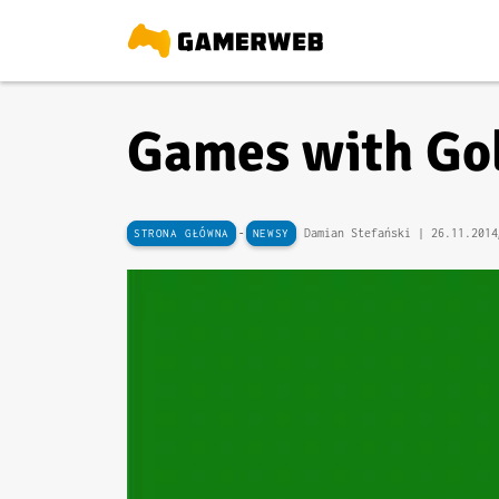
Games with Gol
-
Damian Stefański |
26.11.2014
STRONA GŁÓWNA
NEWSY