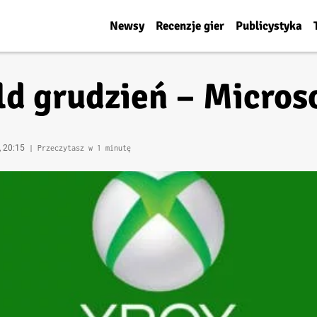
Newsy
Recenzje gier
Publicystyka
d grudzień – Microso
, 20:15
| Przeczytasz w 1 minutę