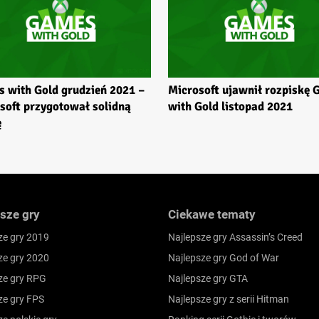
 with Gold grudzień 2021 –
Microsoft ujawnił rozpiskę
soft przygotował solidną
with Gold listopad 2021
ę
sze gry
Ciekawe tematy
ze gry 2019
Najlepsze gry Assassin’s Creed
ze gry 2020
Najlepsze gry God of War
ze gry RPG
Najlepsze gry GTA
ze gry FPS
Najlepsze gry z serii Hitman