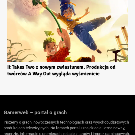
It Takes Two z nowym zwiastunem. Produkcja od
twórców A Way Out wygląda wyśmienicie
Gamerweb – portal o grach
Piszemy o grach, nowoczesnych technologiach oraz wysokobudżetowych
produkcjach telewizyjnych. Na łamach portalu znajdziecie liczne newsy,
recenzje, informacje o premierach, relacje z targów i imprez gamingowych,