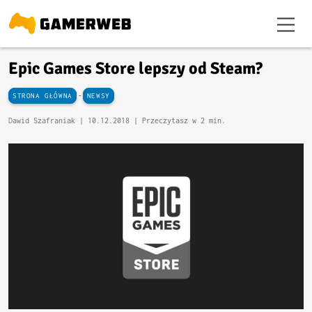
Epic Games Store lepszy od Steam?
-
STRONA GŁÓWNA
NEWSY
Dawid Szafraniak |
10.12.2018
| Przeczytasz w 2 min.