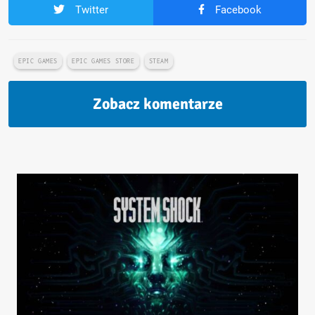
Twitter
Facebook
EPIC GAMES
EPIC GAMES STORE
STEAM
Zobacz komentarze