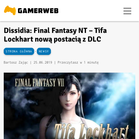
Dissidia: Final Fantasy NT – Tifa
Lockhart nową postacią z DLC
-
STRONA GŁÓWNA
NEWSY
Bartosz Zając |
25.06.2019
| Przeczytasz w 1 minutę