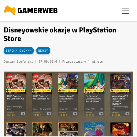
Disneyowskie okazje w PlayStation
Store
-
STRONA GŁÓWNA
NEWSY
Damian Stefański |
17.09.2014
| Przeczytasz w 1 minutę