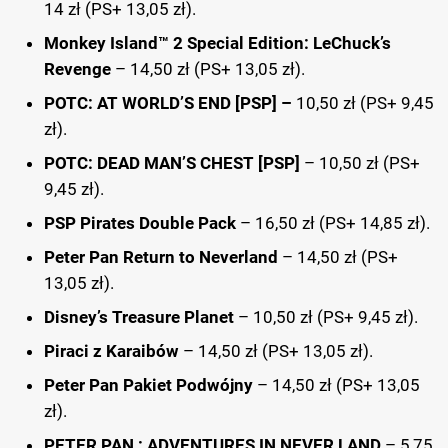
14 zł (PS+ 13,05 zł).
Monkey Island™ 2 Special Edition: LeChuck’s
Revenge
– 14,50 zł (PS+ 13,05 zł).
POTC: AT WORLD’S END [PSP] –
10,50 zł (PS+ 9,45
zł).
POTC: DEAD MAN’S CHEST [PSP]
– 10,50 zł (PS+
9,45 zł).
PSP Pirates Double Pack
– 16,50 zł (PS+ 14,85 zł).
Peter Pan Return to Neverland
– 14,50 zł (PS+
13,05 zł).
Disney’s Treasure Planet
– 10,50 zł (PS+ 9,45 zł).
Piraci z Karaibów
– 14,50 zł (PS+ 13,05 zł).
Peter Pan Pakiet Podwójny
– 14,50 zł (PS+ 13,05
zł).
PETER PAN : ADVENTURES IN NEVER LAND
– 5,75