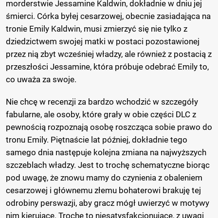
morderstwie Jessamine Kaldwin, dokładnie w dniu jej
śmierci. Córka byłej cesarzowej, obecnie zasiadająca na
tronie Emily Kaldwin, musi zmierzyć się nie tylko z
dziedzictwem swojej matki w postaci pozostawionej
przez nią zbyt wcześniej władzy, ale również z postacią z
przeszłości Jessamine, która próbuje odebrać Emily to,
co uważa za swoje.
Nie chcę w recenzji za bardzo wchodzić w szczegóły
fabularne, ale osoby, które grały w obie części DLC z
pewnością rozpoznają osobę roszcząca sobie prawo do
tronu Emily. Piętnaście lat później, dokładnie tego
samego dnia następuje kolejna zmiana na najwyższych
szczeblach władzy. Jest to trochę schematyczne biorąc
pod uwagę, że znowu mamy do czynienia z obaleniem
cesarzowej i głównemu złemu bohaterowi brakuję tej
odrobiny perswazji, aby gracz mógł uwierzyć w motywy
nim kierujące. Trochę to niesatysfakcjonujące, z uwagi