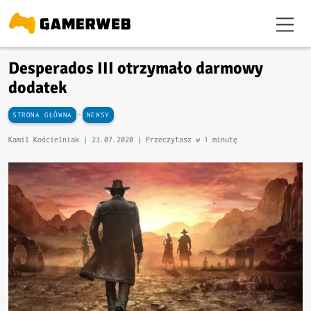
Desperados III otrzymało darmowy
dodatek
-
STRONA GŁÓWNA
NEWSY
Kamil Kościelniak |
23.07.2020
| Przeczytasz w 1 minutę