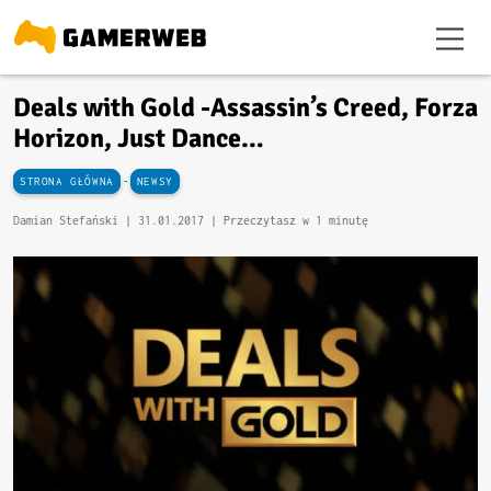
Deals with Gold -Assassin’s Creed, Forza
Horizon, Just Dance…
-
STRONA GŁÓWNA
NEWSY
Damian Stefański |
31.01.2017
| Przeczytasz w 1 minutę