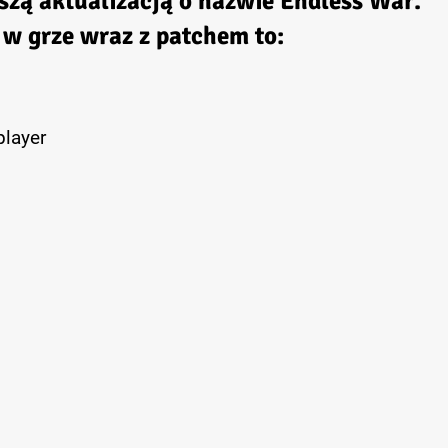
szą aktualizacją o nazwie
Endless War
.
 w grze wraz z patchem to:
player