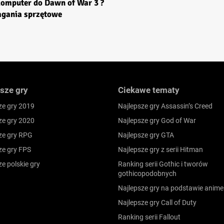
komputer do Dawn of War 3 ?
gania sprzętowe
sze gry
Ciekawe tematy
ze gry 2019
Najlepsze gry Assassin’s Creed
ze gry 2020
Najlepsze gry God of War
ze gry RPG
Najlepsze gry GTA
ze gry FPS
Najlepsze gry z serii Hitman
ze polskie gry
Ranking serii Gothic i tworów
gothicopodobnych
Najlepsze gry na podstawie anime
Najlepsze gry Call of Duty
Ranking serii Fallout