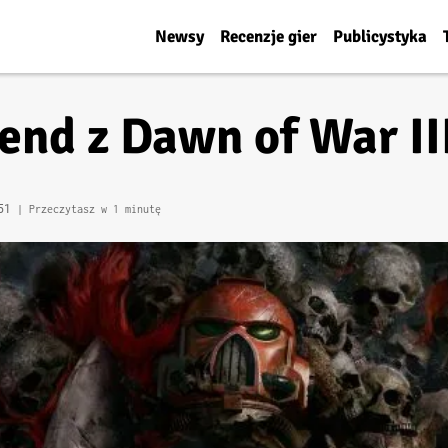
Newsy
Recenzje gier
Publicystyka
nd z Dawn of War II
:51
| Przeczytasz w 1 minutę