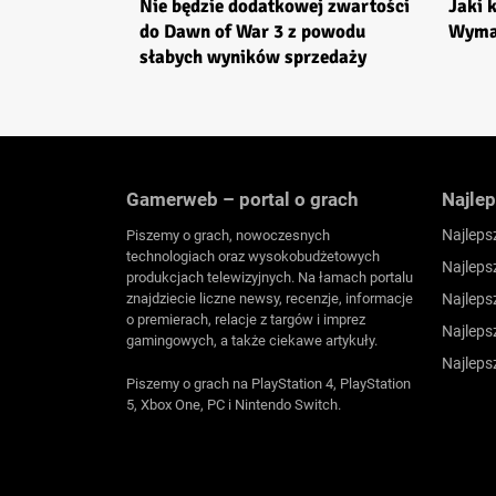
Nie będzie dodatkowej zwartości
Jaki 
do Dawn of War 3 z powodu
Wyma
słabych wyników sprzedaży
Gamerweb – portal o grach
Najlep
Najleps
Piszemy o grach, nowoczesnych
technologiach oraz wysokobudżetowych
Najleps
produkcjach telewizyjnych. Na łamach portalu
znajdziecie liczne newsy, recenzje, informacje
Najleps
o premierach, relacje z targów i imprez
Najleps
gamingowych, a także ciekawe artykuły.
Najleps
Piszemy o grach na PlayStation 4, PlayStation
5, Xbox One, PC i Nintendo Switch.