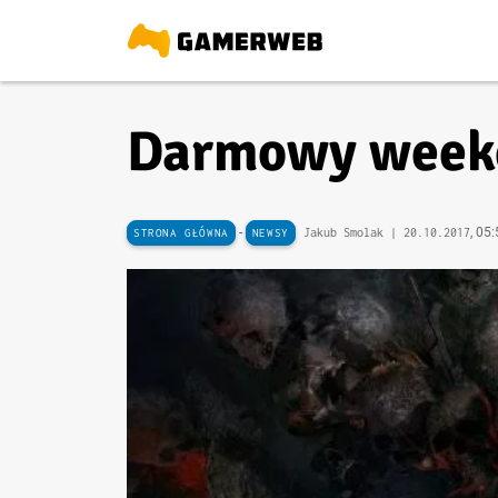
Darmowy weeke
-
, 05
Jakub Smolak |
20.10.2017
STRONA GŁÓWNA
NEWSY