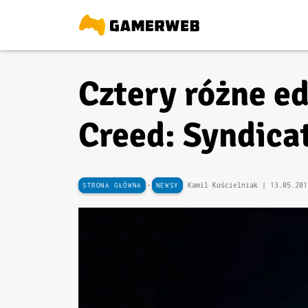
Cztery różne ed
Creed: Syndica
-
Kamil Kościelniak |
13.05.201
STRONA GŁÓWNA
NEWSY