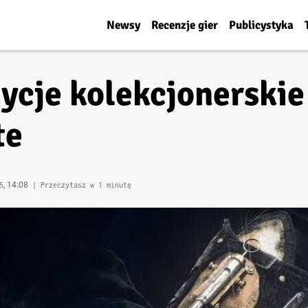
Newsy
Recenzje gier
Publicystyka
ycje kolekcjonerskie
te
, 14:08
5
| Przeczytasz w 1 minutę