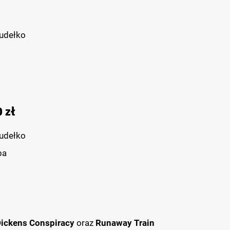
pudełko
 zł
pudełko
ba
Dickens Conspiracy
oraz
Runaway Train