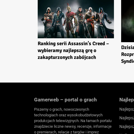
Ranking serii Assassin’s Creed –
Dzisi
wybieramy najlepszą grę o
Rozpr
zakapturzonych zabójcach
Syndi
Gamerweb – portal o grach
Najlep
Najleps
Piszemy o grach, nowoczesnych
technologiach oraz wysokobudżetowych
Najleps
produkcjach telewizyjnych. Na łamach portalu
znajdziecie liczne newsy, recenzje, informacje
Najleps
o premierach, relacje z targów i imprez