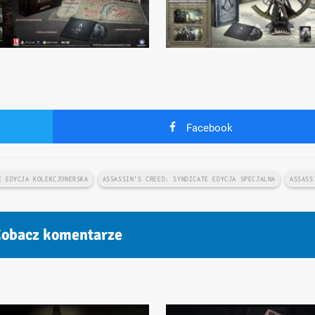
Facebook
E EDYCJA KOLEKCJONERSKA
ASSASSIN’S CREED: SYNDICATE EDYCJA SPECJALNA
ASSASS
obacz komentarze