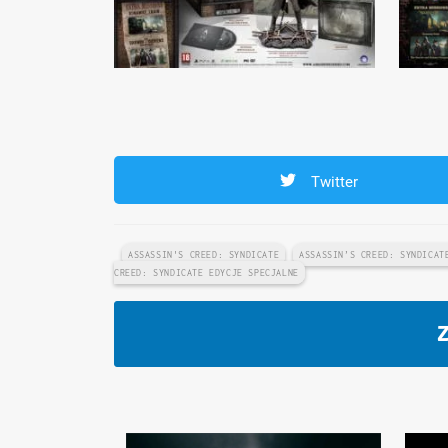
Twitter
ASSASSIN'S CREED: SYNDICATE
ASSASSIN’S CREED: SYNDICAT
CREED: SYNDICATE EDYCJE SPECJALNE
Z