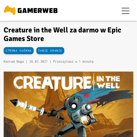
Creature in the Well za darmo w Epic
Games Store
-
STRONA GŁÓWNA
TANIE GRANIE
Konrad Noga |
26.03.2021
| Przeczytasz w 1 minutę