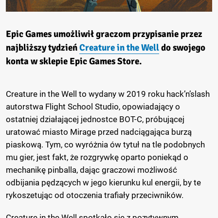
Epic Games umożliwił graczom przypisanie przez
najbliższy tydzień
Creature in the Well
do swojego
konta w sklepie Epic Games Store.
Creature in the Well to wydany w 2019 roku hack’n’slash
autorstwa Flight School Studio, opowiadający o
ostatniej działającej jednostce BOT-C, próbującej
uratować miasto Mirage przed nadciągająca burzą
piaskową. Tym, co wyróżnia ów tytuł na tle podobnych
mu gier, jest fakt, że rozgrywkę oparto poniekąd o
mechanikę pinballa, dając graczowi możliwość
odbijania pędzących w jego kierunku kul energii, by te
rykoszetując od otoczenia trafiały przeciwników.
Creature in the Well spotkało się z pozytywnym