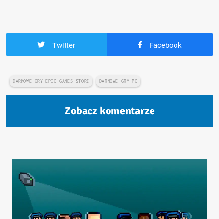
Twitter
Facebook
DARMOWE GRY EPIC GAMES STORE
DARMOWE GRY PC
Zobacz komentarze