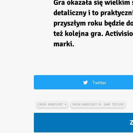
Gra okazała się wielkim 
detaliczny i to praktycz
przyszłym roku będzie do
też kolejna gra. Activisi
marki.
Twitter
CRASH BANDICOOT 4
CRASH BANDICOOT N. SANE TRILOGY
Z