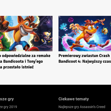
o odpowiedzialne za remake
Premierowy zwiastun Crash
a Bandicoota i Tony’ego
Bandicoot 4: Najwyższy czas
 przestało istnieć
sze gry
Ciekawe tematy
ze gry 2019
Najlepsze gry Assassin’s Creed