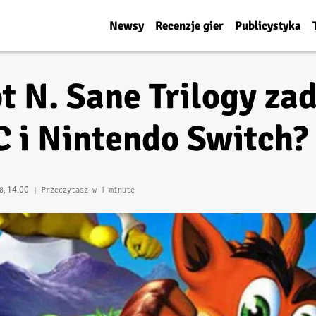
Newsy
Recenzje gier
Publicystyka
t N. Sane Trilogy za
C i Nintendo Switch?
, 14:00
8
| Przeczytasz w 1 minutę