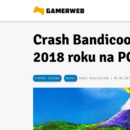
Crash Bandicoo
2018 roku na P
-
Kamil Kościelniak |
05.02.201
STRONA GŁÓWNA
NEWSY