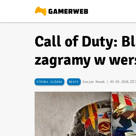
Call of Duty: B
zagramy w wers
-
, 22
Kasjan Nowak |
09.09.2020
STRONA GŁÓWNA
NEWSY