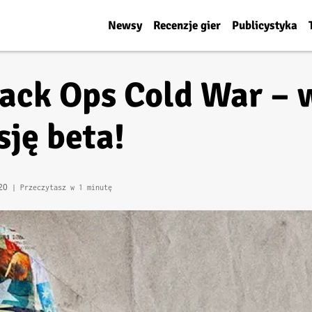
Newsy
Recenzje gier
Publicystyka
lack Ops Cold War – 
ję beta!
:20
| Przeczytasz w 1 minutę