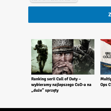
Z
Ranking serii Call of Duty –
Multi
wybieramy najlepszego CoD-a na
Ops C
„duże” sprzęty