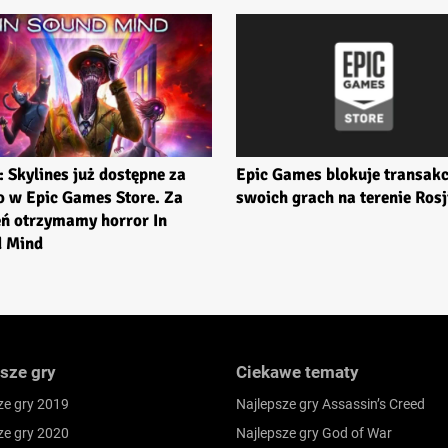
: Skylines już dostępne za
Epic Games blokuje transakc
 w Epic Games Store. Za
swoich grach na terenie Rosj
eń otrzymamy horror In
 Mind
sze gry
Ciekawe tematy
ze gry 2019
Najlepsze gry Assassin’s Creed
ze gry 2020
Najlepsze gry God of War