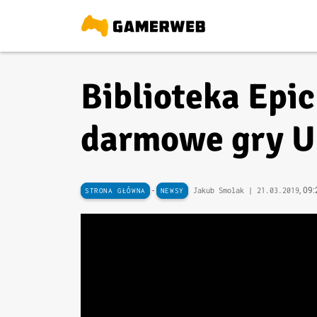
Biblioteka Epi
darmowe gry U
-
, 09
Jakub Smolak |
21.03.2019
STRONA GŁÓWNA
NEWSY