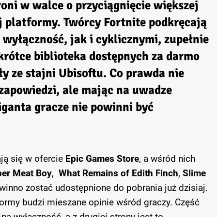
roni w walce o przyciągnięcie większej
ej platformy. Twórcy
Fortnite
podkręcają
wyłączność, jak i cyklicznymi, zupełnie
rótce biblioteka dostępnych za darmo
ły ze stajni
Ubisoftu
. Co prawda nie
 zapowiedzi, ale mając na uwadze
iganta gracze nie powinni być
ją się w ofercie
Epic Games Store
, a wśród nich
er Meat Boy
,
What Remains of Edith Finch
,
Slime
owinno zostać udostępnione do pobrania już dzisiaj.
ormy budzi mieszane opinie wśród graczy. Część
na wyłączność, a z drugiej strony jest to