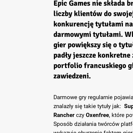
Epic Games
nie składa b
liczby klientów do swoj
konkurencję tytułami na 
darmowymi tytułami. Wk
gier powiększy się o tytu
padły jeszcze konkretne
portfolio francuskiego g
zawiedzeni.
Darmowe gry regularnie pojawia
znalazły się takie tytuły jak:
Sup
Rancher
czy
Oxenfree
, które p
Sposób działania twórców platf
wykazuje oburzenie faktem gier 