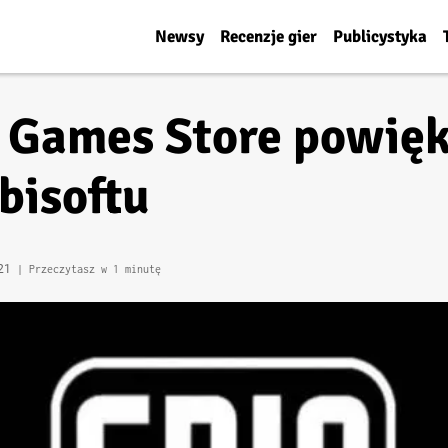
Newsy
Recenzje gier
Publicystyka
c Games Store powięk
bisoftu
:21
| Przeczytasz w 1 minutę