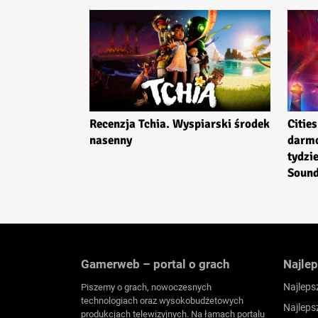
Recenzja Tchia. Wyspiarski środek
Cities
nasenny
darmo
tydzi
Sound
Gamerweb – portal o grach
Najlep
Najleps
Piszemy o grach, nowoczesnych
technologiach oraz wysokobudżetowych
Najleps
produkcjach telewizyjnych. Na łamach portalu