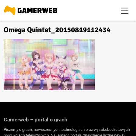
Omega Quintet_20150819112434
Gamerweb – portal o grach
Piszemy o grach, nowoczesnych technologiach oraz wysokobudżetowych
produkcjach telewizyjnych. Na łamach portalu znajdziecie liczne newsy,