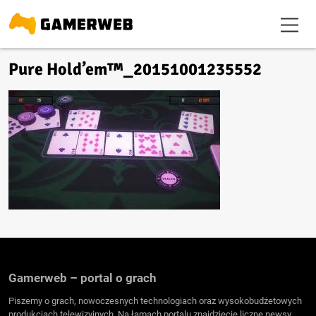
Pure Hold’em™_20151001235552
Gamerweb – portal o grach
Piszemy o grach, nowoczesnych technologiach oraz wysokobudżetowych
produkcjach telewizyjnych. Na łamach portalu znajdziecie liczne newsy,