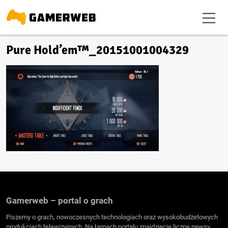
Pure Hold’em™_20151001004329
Gamerweb – portal o grach
Piszemy o grach, nowoczesnych technologiach oraz wysokobudżetowych
produkcjach telewizyjnych. Na łamach portalu znajdziecie liczne newsy,