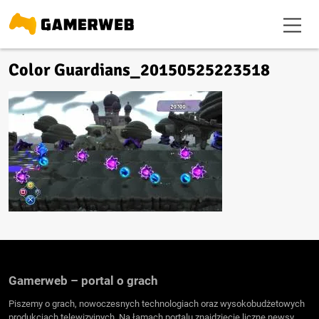
Color Guardians_20150525223518
Gamerweb – portal o grach
Piszemy o grach, nowoczesnych technologiach oraz wysokobudżetowych
produkcjach telewizyjnych. Na łamach portalu znajdziecie liczne newsy,