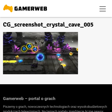
CG_screenshot_crystal_cave_005
Gamerweb – portal o grach
Piszemy o grach, nowoczesnych technologiach oraz wysokobudżetowych
produkcjach telewizyjnych. Na łamach portalu znajdziecie liczne newsy,