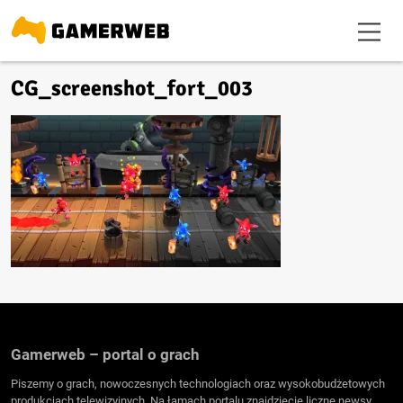
CG_screenshot_fort_003
Gamerweb – portal o grach
Piszemy o grach, nowoczesnych technologiach oraz wysokobudżetowych
produkcjach telewizyjnych. Na łamach portalu znajdziecie liczne newsy,