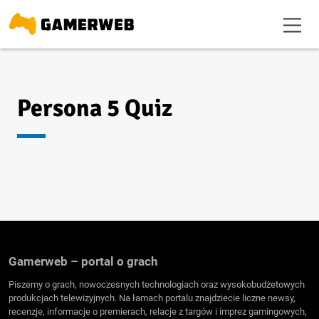
Persona 5 Quiz
Gamerweb – portal o grach
Piszemy o grach, nowoczesnych technologiach oraz wysokobudżetowych
produkcjach telewizyjnych. Na łamach portalu znajdziecie liczne newsy,
recenzje, informacje o premierach, relacje z targów i imprez gamingowych,